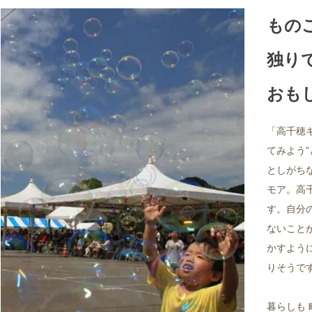
もの
独り
おも
「高千穂
てみよう
としがち
モア。高
す。自分
ないこと
かすよう
りそうで
暮らしも