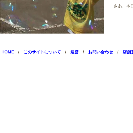
さあ、本
HOME
/
このサイトについて
/
運営
/
お問い合わせ
/
店舗